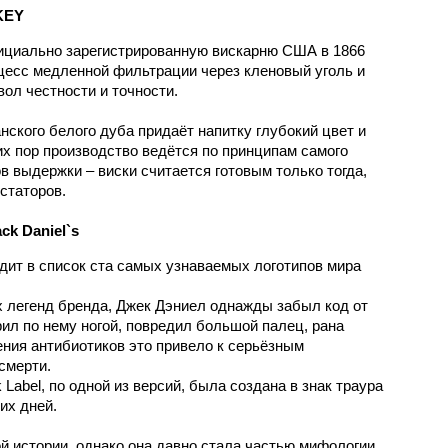
KEY
ициально зарегистрированную вискарню США в 1866
цесс медленной фильтрации через кленовый уголь и
ол честности и точности.
нского белого дуба придаёт напитку глубокий цвет и
их пор производство ведётся по принципам самого
в выдержки – виски считается готовым только тогда,
статоров.
k Daniel`s
ходит в список ста самых узнаваемых логотипов мира
х легенд бренда, Джек Дэниел однажды забыл код от
рил по нему ногой, повредил большой палец, рана
ения антибиотиков это привело к серьёзным
смерти.
 Label, по одной из версий, была создана в знак траура
их дней.
ой истории, однако она давно стала частью мифологии