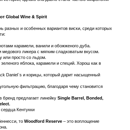
т Global Wine & Spirit
нь разных и особенных вариантов виски, среди которых
ти:
нотами карамели, ванили и обожженого дуба.
и медового ликера с мягким сладковатым вкусом.
у или просто со льдом.
зеленого яблока, карамели и специй. Хорош как в
ck Daniel`s и корицы, который дарит насыщенный
угольную фильтрацию, благодаря чему становится
в бренд предлагает линейку
Single Barrel, Bonded,
elect.
 сердца Кентукки
Теннесси, то
Woodford Reserve
– это воплощение
она.