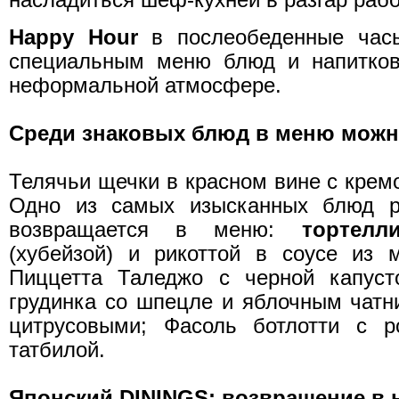
Happy Hour
в послеобеденные часы 
специальным меню блюд и напитков 
неформальной атмосфере.
Среди знаковых блюд в меню можн
Телячьи щечки в красном вине с крем
Одно из самых изысканных блюд ре
возвращается в меню:
тортел
(хубейзой) и рикоттой в соусе из 
Пиццетта Таледжо с черной капусто
грудинка со шпецле и яблочным чатни
цитрусовыми; Фасоль ботлотти с р
татбилой.
Японский DININGS: возвращение в 