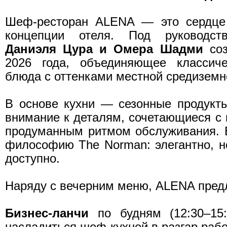
Шеф-ресторан ALENA — это сердце 
концепции отеля. Под руководст
Даниэля Цура и Омера Шадми
соз
2026 года, объединяющее классиче
блюда с оттенками местной средиземн
В основе кухни — сезонные продукты
внимание к деталям, сочетающиеся с 
продуманным ритмом обслуживания. 
философию The Norman: элегантно, но
доступно.
Наряду с вечерним меню, ALENA предл
Бизнес-ланчи
по будням (12:30–15:
насладиться шеф-кухней в разгар рабо